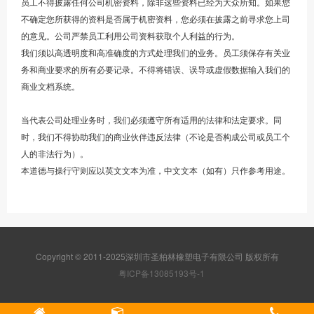
员工不得披露任何公司机密资料，除非这些资料已经为大众所知。如果您
不确定您所获得的资料是否属于机密资料，您必须在披露之前寻求您上司
的意见。公司严禁员工利用公司资料获取个人利益的行为。
我们须以高透明度和高准确度的方式处理我们的业务。员工须保存有关业
务和商业要求的所有必要记录。不得将错误、误导或虚假数据输入我们的
商业文档系统。
当代表公司处理业务时，我们必须遵守所有适用的法律和法定要求。同
时，我们不得协助我们的商业伙伴违反法律（不论是否构成公司或员工个
人的非法行为）。
本道德与操行守则应以英文文本为准，中文文本（如有）只作参考用途。
Copyright © 2011-2025深圳市圣柏林橡塑电子有限公司 版权所有
粤ICP备13085193号-1